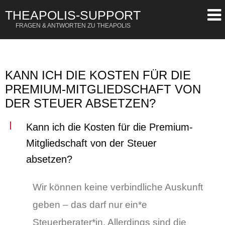
THEAPOLIS-SUPPORT
FRAGEN & ANTWORTEN ZU THEAPOLIS
OR
SIGN UP
Username
KANN ICH DIE KOSTEN FÜR DIE
PREMIUM-MITGLIEDSCHAFT VON
Password
DER STEUER ABSETZEN?
Remember Me
Kann ich die Kosten für die Premium-
Lost your password?
Mitgliedschaft von der Steuer
Register
absetzen?
Wir können keine verbindliche Auskunft
geben – das darf nur ein*e
Steuerberater*in. Allerdings sind die