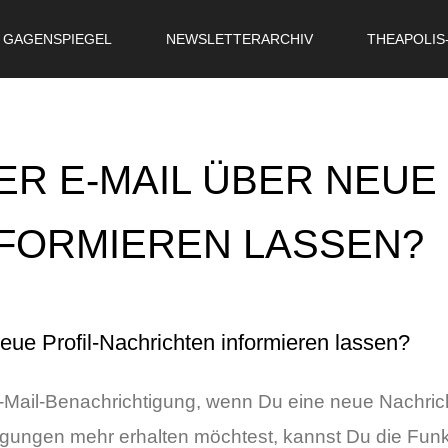
GAGENSPIEGEL
NEWSLETTERARCHIV
THEAPOLIS
OR
SIGN UP
Username
ER E-MAIL ÜBER NEUE 
Password
Remember Me
FORMIEREN LASSEN?
Lost your password?
Register
eue Profil-Nachrichten informieren lassen?
-Mail-Benachrichtigung, wenn Du eine neue Nachricht
igungen mehr erhalten möchtest, kannst Du die Funk