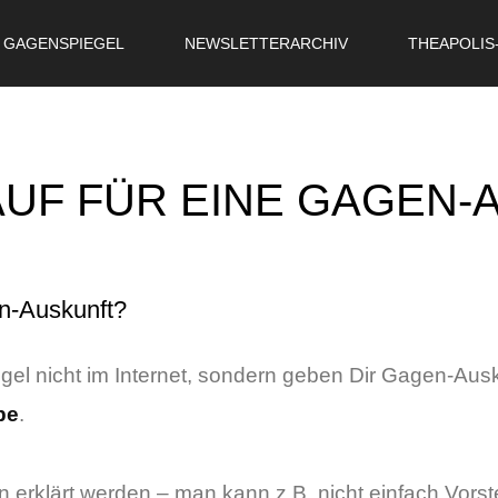
GAGENSPIEGEL
NEWSLETTERARCHIV
THEAPOLIS
OR
SIGN UP
Username
LAUF FÜR EINE GAGEN
Password
Remember Me
en-Auskunft?
Lost your password?
Register
gel nicht im Internet, sondern geben Dir Gagen-Ausk
pe
.
erklärt werden – man kann z.B. nicht einfach Vorste