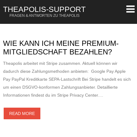
THEAPOLIS-SUPPORT
FRAGEN & ANTWORTEN ZU THEAPOLIS
OR
SIGN UP
Username
WIE KANN ICH MEINE PREMIUM-
MITGLIEDSCHAFT BEZAHLEN?
Password
Theapolis arbeitet mit Stripe zusammen. Aktuell können wir
Remember Me
dadurch diese Zahlungsmethoden anbieten: Google Pay Apple
Pay PayPal Kreditkarte SEPA-Lastschrift Bei Stripe handelt es sich
Lost your password?
um einen DSGVO-konformen Zahlungsanbieter. Detaillierte
Register
Informationen findest du im Stripe Privacy Center.…
READ MORE